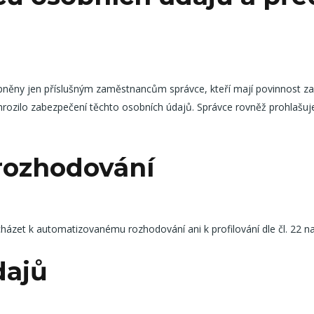
pněny jen příslušným zaměstnancům správce, kteří mají povinnost zac
ohrozilo zabezpečení těchto osobních údajů. Správce rovněž prohlašuj
rozhodování
házet k automatizovanému rozhodování ani k profilování dle čl. 22 n
dajů