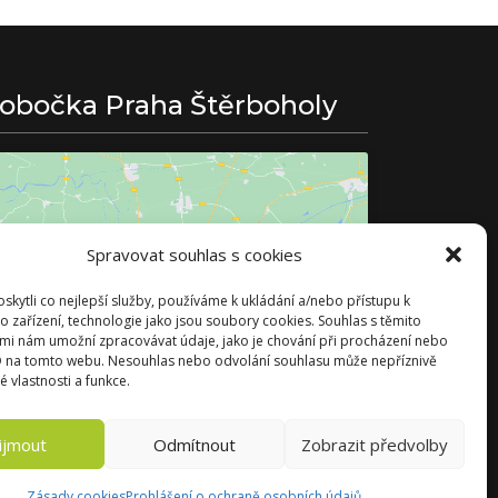
obočka Praha Štěrboholy
Spravovat souhlas s cookies
Klepnutím přijměte marketingové soubory
kytli co nejlepší služby, používáme k ukládání a/nebo přístupu k
cookie a povolte tento obsah
o zařízení, technologie jako jsou soubory cookies. Souhlas s těmito
mi nám umožní zpracovávat údaje, jako je chování při procházení nebo
D na tomto webu. Nesouhlas nebo odvolání souhlasu může nepříznivě
té vlastnosti a funkce.
ijmout
Odmítnout
Zobrazit předvolby
Zásady cookies
Prohlášení o ochraně osobních údajů