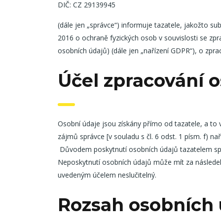
DIČ: CZ 29139945
(dále jen „správce“) informuje tazatele, jakožto su
2016 o ochraně fyzických osob v souvislosti se z
osobních údajů) (dále jen „nařízení GDPR“), o zpra
Účel zpracování 
Osobní údaje jsou získány přímo od tazatele, a t
zájmů správce
[v souladu s čl. 6 odst. 1 písm. f) 
Důvodem poskytnutí osobních údajů tazatelem sprá
Neposkytnutí osobních údajů může mít za následek
uvedeným účelem neslučitelný.
Rozsah osobních 