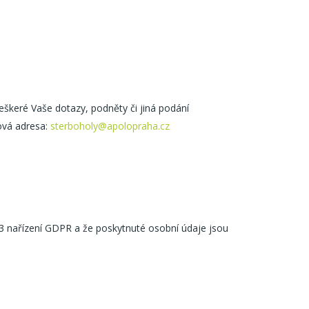
eškeré Vaše dotazy, podněty či jiná podání
ová adresa:
sterboholy@apolopraha.cz
13 nařízení GDPR a že poskytnuté osobní údaje jsou