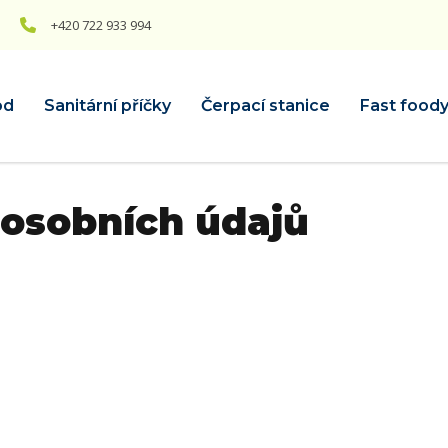
+420 722 933 994
od
Sanitární příčky
Čerpací stanice
Fast food
 osobních údajů