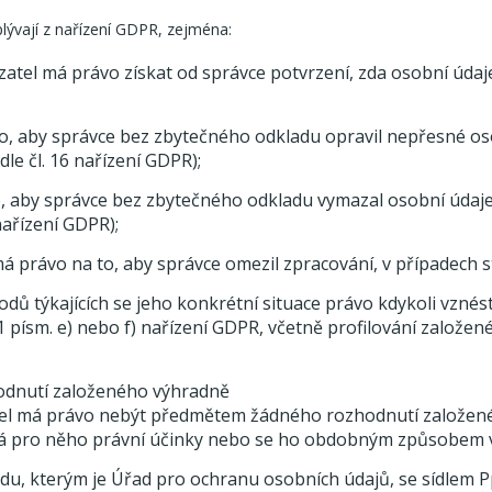
lývají z nařízení GDPR, zejména:
tel má právo získat od správce potvrzení, zda osobní údaje, 
o, aby správce bez zbytečného odkladu opravil nepřesné oso
le čl. 16 nařízení GDPR);
, aby správce bez zbytečného odkladu vymazal osobní údaje, 
nařízení GDPR);
á právo na to, aby správce omezil zpracování, v případech s
odů týkajících se jeho konkrétní situace právo kdykoli vznés
t. 1 písm. e) nebo f) nařízení GDPR, včetně profilování založe
dnutí založeného výhradně
tel má právo nebýt předmětem žádného rozhodnutí založe
 má pro něho právní účinky nebo se ho obdobným způsobem v
u, kterým je Úřad pro ochranu osobních údajů, se sídlem Pp