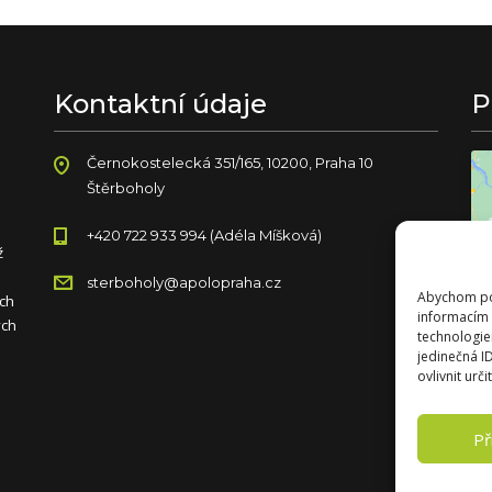
Kontaktní údaje
P
Černokostelecká 351/165, 10200, Praha 10
Štěrboholy
+420 722 933 994
(Adéla Míšková)
ž
sterboholy@apolopraha.cz
Abychom pos
ách
informacím 
ých
technologie
jedinečná I
ovlivnit urči
Př