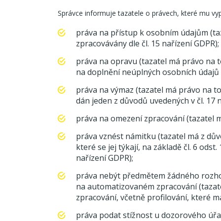
Správce informuje tazatele o právech, které mu vyp
práva na přístup k osobním údajům (taza
zpracovávány dle čl. 15 nařízení GDPR);
práva na opravu (tazatel má právo na t
na doplnění neúplných osobních údajů d
práva na výmaz (tazatel má právo na to
dán jeden z důvodů uvedených v čl. 17 
práva na omezení zpracování (tazatel m
práva vznést námitku (tazatel má z dův
které se jej týkají, na základě čl. 6 ods
nařízení GDPR);
práva nebýt předmětem žádného rozho
na automatizovaném zpracování (taza
zpracování, včetně profilování, které
práva podat stížnost u dozorového úřad